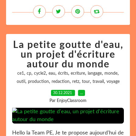
La petite goutte d'eau,
un projet d'écriture
autour du monde
,
,
,
,
,
,
,
,
ce1
cp
cycle2
eau
écrits
ecriture
langage
monde
,
,
,
,
,
,
outil
production
redaction
retz
tour
travail
voyage
30.12.2021
…
Par EnjoyClassroom
Hello la Team PE, Je te propose aujourd'hui de