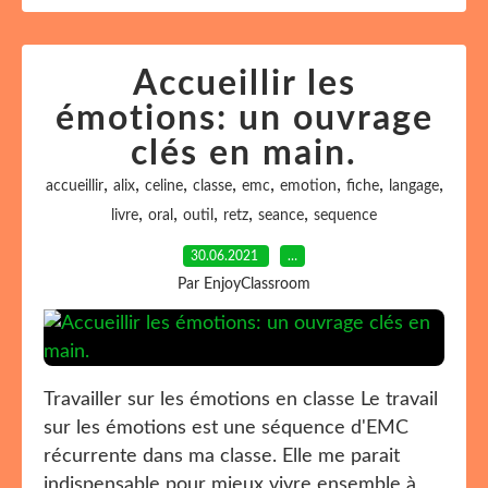
Accueillir les
émotions: un ouvrage
clés en main.
,
,
,
,
,
,
,
,
accueillir
alix
celine
classe
emc
emotion
fiche
langage
,
,
,
,
,
livre
oral
outil
retz
seance
sequence
30.06.2021
…
Par EnjoyClassroom
Travailler sur les émotions en classe Le travail
sur les émotions est une séquence d'EMC
récurrente dans ma classe. Elle me parait
indispensable pour mieux vivre ensemble à