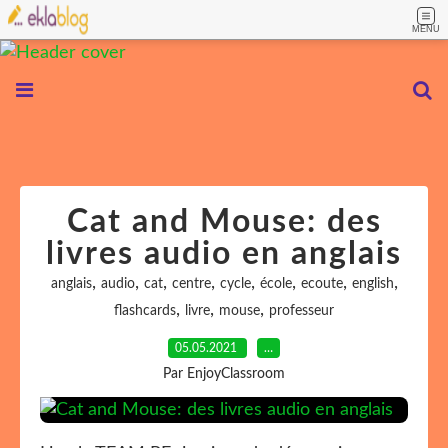
MENU
Cat and Mouse: des
livres audio en anglais
,
,
,
,
,
,
,
,
anglais
audio
cat
centre
cycle
école
ecoute
english
,
,
,
flashcards
livre
mouse
professeur
05.05.2021
…
Par EnjoyClassroom