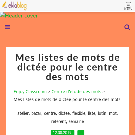
MENU
Mes listes de mots de
dictée pour le centre
des mots
Enjoy Classroom
>
Centre d'étude des mots
>
Mes listes de mots de dictée pour le centre des mots
,
,
,
,
,
,
,
,
atelier
bazar
centre
dictee
flexible
liste
lutin
mot
,
référent
semaine
12.08.2019
…