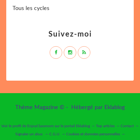
Tous les cycles
Suivez-moi
Thème Magazine © - Hébergé par
Eklablog
Voir le profil de
EnjoyClassroom
sur le portail Eklablog
Top articles
Contact
Signaler un abus
C.G.U.
Cookies et données personnelles