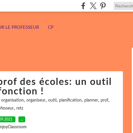
UR LE PROFESSEUR
CP
rof des écoles: un outil
fonction !
,
,
,
,
,
,
,
organisation
organiseur
outil
planification
planner
prof
,
fesseur
retz
09.2021
…
EnjoyClassroom