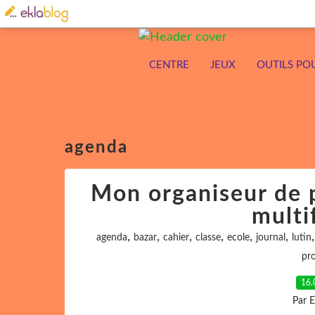
CENTRE
JEUX
OUTILS PO
agenda
Mon organiseur de p
multi
,
,
,
,
,
,
agenda
bazar
cahier
classe
ecole
journal
lutin
pro
16.
Par 