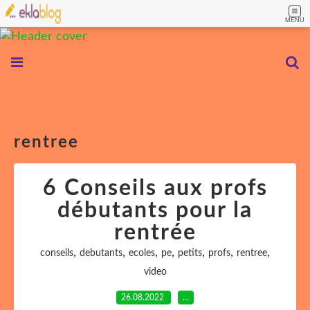
MENU
rentree
6 Conseils aux profs
débutants pour la
rentrée
,
,
,
,
,
,
,
conseils
debutants
ecoles
pe
petits
profs
rentree
video
26.08.2022
…