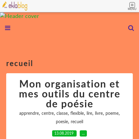
MENU
recueil
Mon organisation et
mes outils du centre
de poésie
,
,
,
,
,
,
,
apprendre
centre
classe
flexible
lire
livre
poeme
,
poesie
recueil
13.08.2019
…