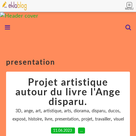
MENU
presentation
Projet artistique
autour du livre l'Ange
disparu.
,
,
,
,
,
,
,
,
3D
ange
art
artistique
arts
diorama
disparu
ducos
,
,
,
,
,
,
exposé
histoire
livre
presentation
projet
travailler
visuel
11.06.2023
…