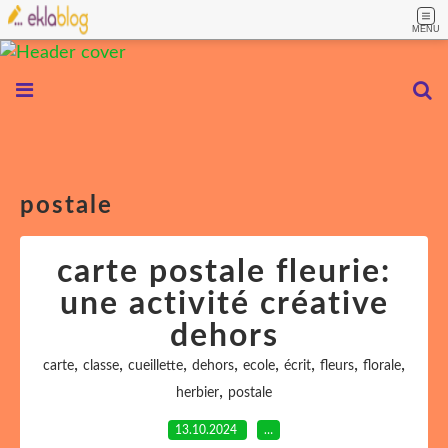
MENU
postale
carte postale fleurie:
une activité créative
dehors
,
,
,
,
,
,
,
,
carte
classe
cueillette
dehors
ecole
écrit
fleurs
florale
,
herbier
postale
13.10.2024
…