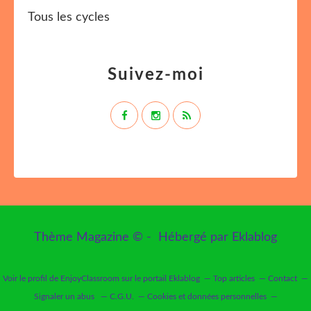
Tous les cycles
Suivez-moi
Thème Magazine © - Hébergé par
Eklablog
Voir le profil de
EnjoyClassroom
sur le portail Eklablog
Top articles
Contact
Signaler un abus
C.G.U.
Cookies et données personnelles