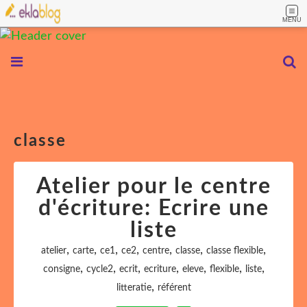
MENU
classe
Atelier pour le centre
d'écriture: Ecrire une
liste
,
,
,
,
,
,
,
atelier
carte
ce1
ce2
centre
classe
classe flexible
,
,
,
,
,
,
,
consigne
cycle2
ecrit
ecriture
eleve
flexible
liste
,
litteratie
référent