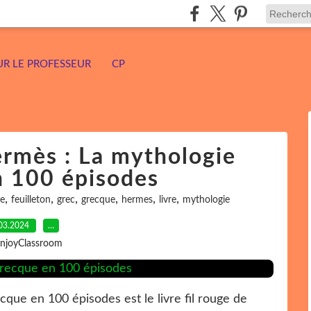
UR LE PROFESSEUR
CP
ermès : La mythologie
n 100 épisodes
,
,
,
,
,
,
e
feuilleton
grec
grecque
hermes
livre
mythologie
03.2024
…
EnjoyClassroom
cque en 100 épisodes est le livre fil rouge de