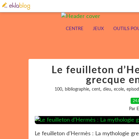
CENTRE
JEUX
OUTILS PO
Le feuilleton d’H
grecque e
,
,
,
,
,
100
bibliographie
cent
dieu
ecole
episod
24.
Par 
Le feuilleton d’Hermès : La mythologie gre