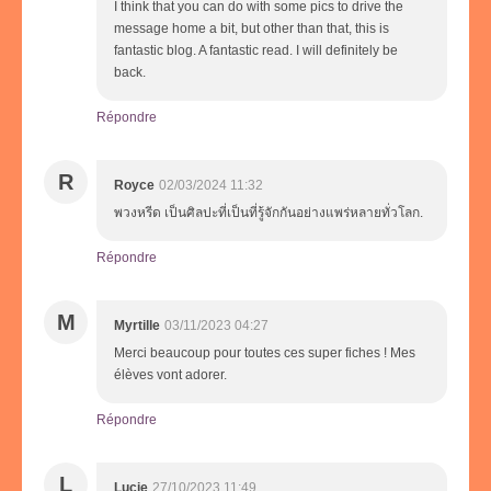
I think that you can do with some pics to drive the
message home a bit, but other than that, this is
fantastic blog. A fantastic read. I will definitely be
back.
Répondre
R
Royce
02/03/2024 11:32
พวงหรีด เป็นศิลปะที่เป็นที่รู้จักกันอย่างแพร่หลายทั่วโลก.
Répondre
M
Myrtille
03/11/2023 04:27
Merci beaucoup pour toutes ces super fiches ! Mes
élèves vont adorer.
Répondre
L
Lucie
27/10/2023 11:49