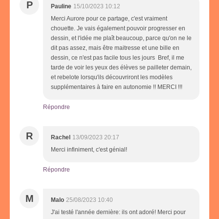
P
Pauline
15/10/2023 10:12
Merci Aurore pour ce partage, c'est vraiment
chouette. Je vais également pouvoir progresser en
dessin, et l'idée me plaît beaucoup, parce qu'on ne le
dit pas assez, mais être maitresse et une bille en
dessin, ce n'est pas facile tous les jours Bref, il me
tarde de voir les yeux des élèves se pailleter demain,
et rebelote lorsqu'ils découvriront les modèles
supplémentaires à faire en autonomie !! MERCI !!!
Répondre
R
Rachel
13/09/2023 20:17
Merci infiniment, c'est génial!
Répondre
M
Malo
25/08/2023 10:40
J'ai testé l'année dernière: ils ont adoré! Merci pour