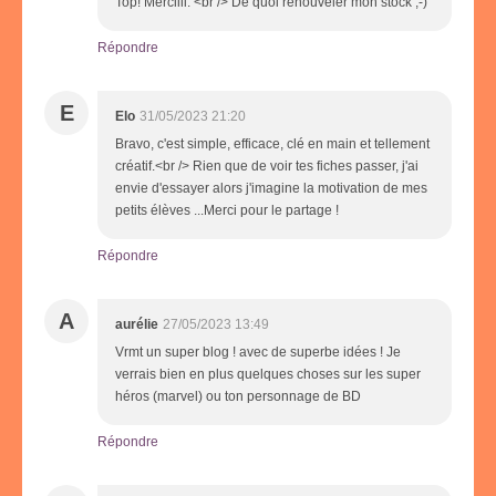
Top! Merciiii. <br /> De quoi renouveler mon stock ;-)
Répondre
E
Elo
31/05/2023 21:20
Bravo, c'est simple, efficace, clé en main et tellement
créatif.<br /> Rien que de voir tes fiches passer, j'ai
envie d'essayer alors j'imagine la motivation de mes
petits élèves ...Merci pour le partage !
Répondre
A
aurélie
27/05/2023 13:49
Vrmt un super blog ! avec de superbe idées ! Je
verrais bien en plus quelques choses sur les super
héros (marvel) ou ton personnage de BD
Répondre