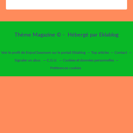
Thème Magazine © - Hébergé par
Eklablog
Voir le profil de
EnjoyClassroom
sur le portail Eklablog
Top articles
Contact
Signaler un abus
C.G.U.
Cookies et données personnelles
Préférences cookies