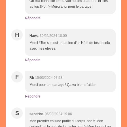
On m'a conseillé ton travail sur les charades et c'est
au top !!<br /> Merci à toi pour le partage
Répondre
H
Hawa
30/05/2024 10:00
Merci ! Ton site est une mine d'or. Hâte de tester cela
avec mes élèves.
Répondre
F
F.b
15/03/2024 07:53
Merci pour ton partage ! Ça va bien m'aider
Répondre
S
sandrine
06/03/2024 19:06
Mon premier est une partie du corps. <br /> Mon
second est le petit de la vache. <br /> Mon tout est un