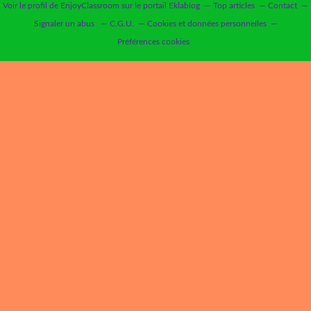
Voir le profil de
EnjoyClassroom
sur le portail Eklablog
Top articles
Contact
Signaler un abus
C.G.U.
Cookies et données personnelles
Préférences cookies